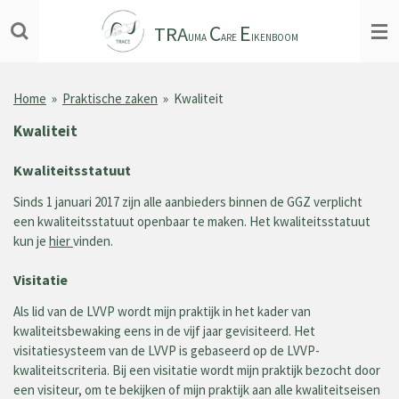
Ga
C
E
TRA
direct
UMA
ARE
IKENBOOM
naar
de
hoofdinhoud
Home
»
Praktische zaken
»
Kwaliteit
Kwaliteit
Kwaliteitsstatuut
Sinds 1 januari 2017 zijn alle aanbieders binnen de GGZ verplicht
een kwaliteitsstatuut openbaar te maken. Het kwaliteitsstatuut
kun je
hier
vinden.
Visitatie
Als lid van de LVVP wordt mijn praktijk in het kader van
kwaliteitsbewaking eens in de vijf jaar gevisiteerd. Het
visitatiesysteem van de LVVP is gebaseerd op de LVVP-
kwaliteitscriteria. Bij een visitatie wordt mijn praktijk bezocht door
een visiteur, om te bekijken of mijn praktijk aan alle kwaliteitseisen