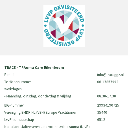
TRACE - TRAuma Care Eikenboom
E-mail
info@traceggz.nl
Telefoonnummer
06-17857992
Werkdagen
- Maandag, dinsdag, donderdag & vrijdag
08.30-17.30
BIG-nummer
29934190725
Vereniging EMDR NL (VEN) Europe Practitioner
35440
LvvP lidmaatschap
6512
Nederlandstalige vereniging voor psychotrauma (NtvP)