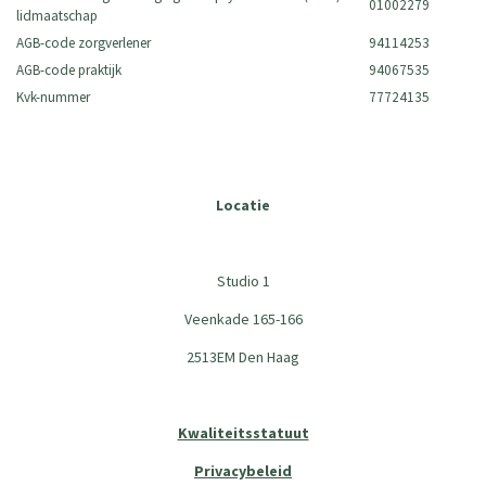
01002279
lidmaatschap
AGB-code zorgverlener
94114253
AGB-code praktijk
94067535
Kvk-nummer
77724135
Locatie
Studio 1
Veenkade 165-166
2513EM Den Haag
Kwaliteitsstatuut
Privacybeleid