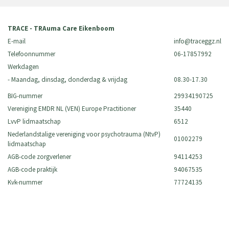
TRACE - TRAuma Care Eikenboom
E-mail
info@traceggz.nl
Telefoonnummer
06-17857992
Werkdagen
- Maandag, dinsdag, donderdag & vrijdag
08.30-17.30
BIG-nummer
29934190725
Vereniging EMDR NL (VEN) Europe Practitioner
35440
LvvP lidmaatschap
6512
Nederlandstalige vereniging voor psychotrauma (NtvP)
01002279
lidmaatschap
AGB-code zorgverlener
94114253
AGB-code praktijk
94067535
Kvk-nummer
77724135