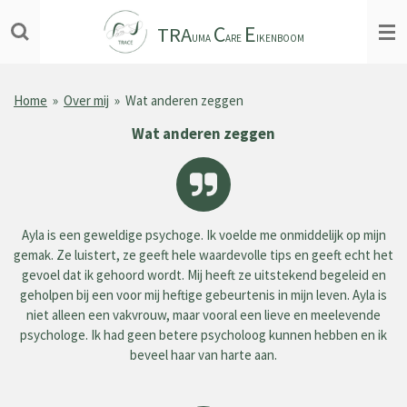
Ga
C
E
TRA
direct
UMA
ARE
IKENBOOM
naar
de
hoofdinhoud
Home
»
Over mij
»
Wat anderen zeggen
Wat anderen zeggen
Ayla is een geweldige psychoge. Ik voelde me onmiddelijk op mijn
gemak. Ze luistert, ze geeft hele waardevolle tips en geeft echt het
gevoel dat ik gehoord wordt. Mij heeft ze uitstekend begeleid en
geholpen bij een voor mij heftige gebeurtenis in mijn leven. Ayla is
niet alleen een vakvrouw, maar vooral een lieve en meelevende
psychologe. Ik had geen betere psycholoog kunnen hebben en ik
beveel haar van harte aan.